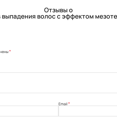
Отзывы о
в выпадения волос с эффектом мезот
*
ечены
*
Email