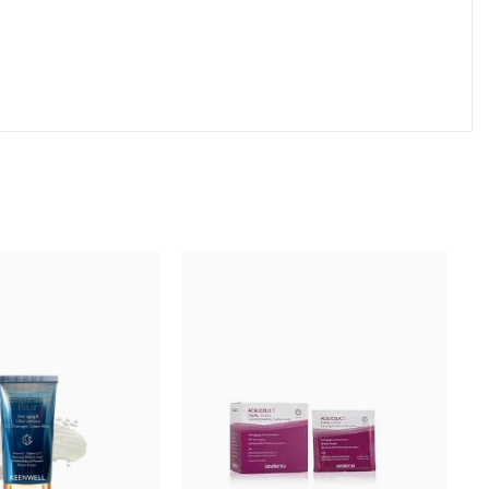
тоту. Оказывает лечебное действие на волосы,
у воздействию (расчесывание, внешние агрессивные
икулы. Клинические исследования показали, что
сстановить естественную форму бровей.