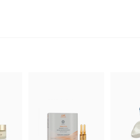
оста волос, улучшает их внешнее состояние, увеличивает их гус
ствию (окрашиванию, завивке и обесцвечиванию) и механическом
ых и сильных волос, стимулируя и восстанавливая волосяные фолл
хода за ресницами, увеличивает их густоту и длину, способен во
4 месяца.