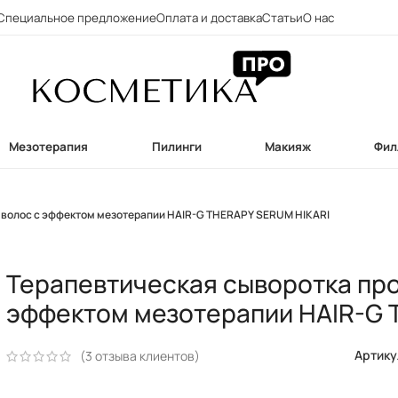
Специальное предложение
Оплата и доставка
Статьи
О нас
Мезотерапия
Пилинги
Макияж
Фил
 волос с эффектом мезотерапии HAIR-G THERAPY SERUM HIKARI
Терапевтическая сыворотка про
эффектом мезотерапии HAIR-G 
Артику
(
3
отзыва клиентов)