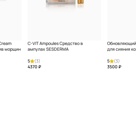
 Cream
C-VIT Ampoules Средство в
Обновляющий
ив морщин
ампулах SESDERMA
для сияния к
5
(3)
5
(3)
₽
₽