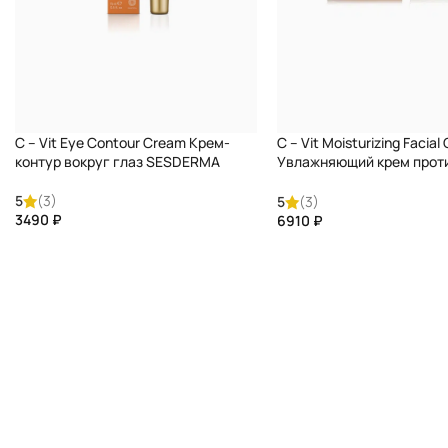
C – Vit Eye Contour Cream Крем-
C – Vit Moisturizing Facial
контур вокруг глаз SESDERMA
Увлажняющий крем прот
SESDERMA
5
(3)
5
(3)
₽
₽