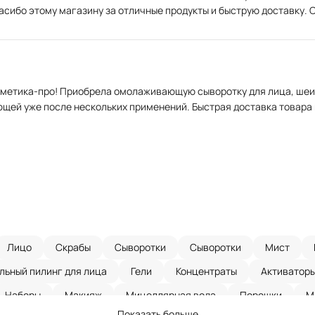
ибо этому магазину за отличные продукты и быструю доставку. О
осметика-про! Приобрела омолаживающую сыворотку для лица, шеи
ющей уже после нескольких применений. Быстрая доставка товара 
Лицо
Скрабы
Сыворотки
Сыворотки
Мист
ьный пилинг для лица
Гели
Концентраты
Активатор
Наборы
Макияж
Мицеллярная вода
Порошки
М
Показать больше