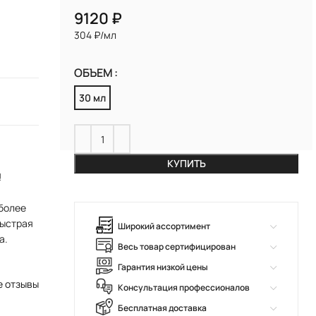
₽
304 ₽/мл
ОБЪЕМ
30 мл
КУПИТЬ
!
более
Быстрая
Широкий ассортимент
а.
Весь товар сертифицирован
Гарантия низкой цены
е отзывы
Консультация профессионалов
Бесплатная доставка