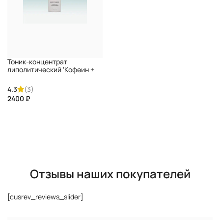
Тоник-концентрат
липолитический ‘Кофеин +
Форскалин’ STELLA MARINA
4.3
(3)
₽
КУПИТЬ
Отзывы наших покупателей
[cusrev_reviews_slider]