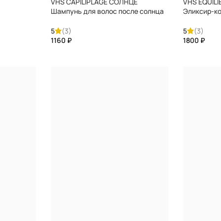
VHS CAPILIPLAGE СОЛНЦЕ
VHS EQUIL
Шампунь для волос после солнца
Эликсир-ко
FAUVERT
кожи голо
тонизирую
5
(3)
5
(3)
несмываем
₽
₽