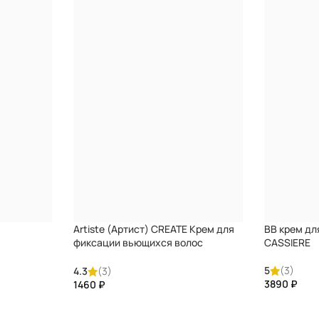
Artiste (Артист) CREATE Крем для
BB крем дл
фиксации вьющихся волос
CASSIERE
EUGENE PERMA
5
(3)
4.3
(3)
₽
₽