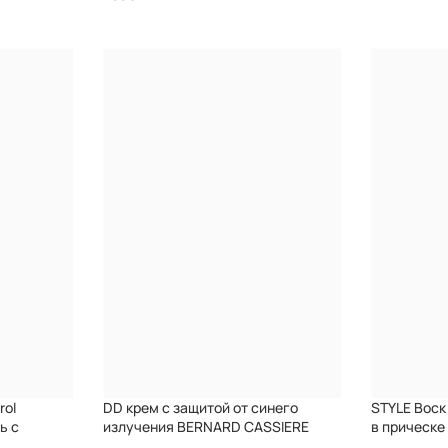
rol
DD крем с защитой от синего
STYLE Воск
ь с
излучения BERNARD CASSIERE
в прическ
ктом