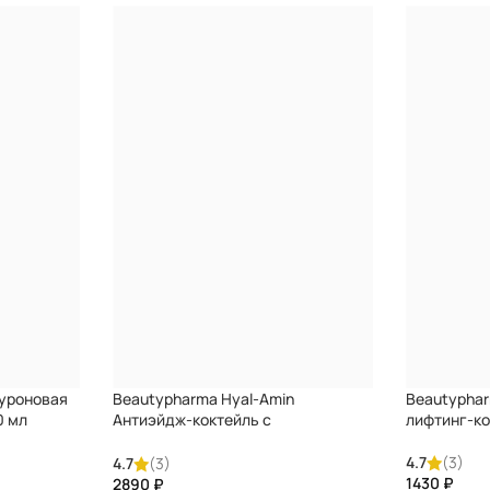
луроновая
Beautypharma Hyal-Amin
Beautyphar
0 мл
Антиэйдж-коктейль с
лифтинг-ко
гиалуроновой кислотой и
аминокислотами
4.7
(3)
4.7
(3)
₽
₽