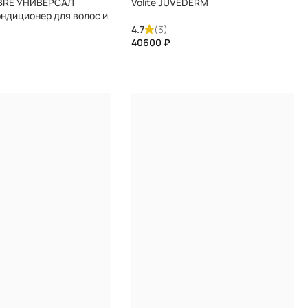
IBRE УНИВЕРСАЛ
Volite JUVEDERM
ндиционер для волос и
вы очищающий и
4.7
(3)
щий с минералами,
₽
ый FAUVERT