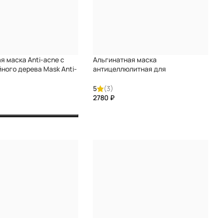
я маска Аnti-acne с
Альгинатная маска
ного дерева Mask Аnti-
антицеллюлитная для
ea tree oil DARIQUE
уменьшения объемов тела с
охлаждающим эффектом Mask of
5
(3)
anti-cellulite to reduce the volume of
₽
the body with the cooling effect
DARIQUE