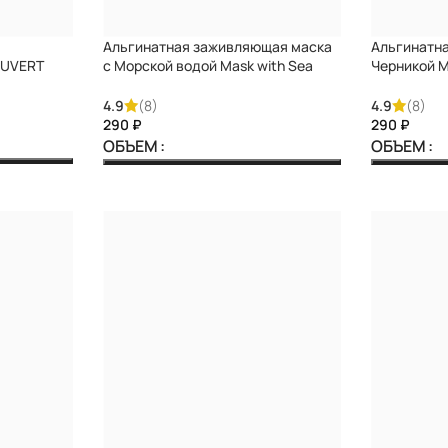
Альгинатная заживляющая маска
Альгинатна
AUVERT
с Морской водой Mask with Sea
Черникой M
water DARIQUE
DARIQUE
4.9
(8)
4.9
(8)
₽
₽
ОБЪЕМ
ОБЪЕМ