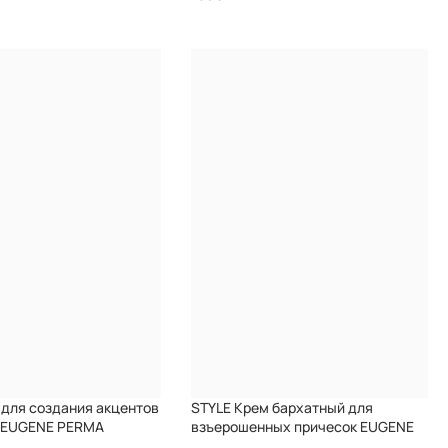
 для создания акцентов
STYLE Крем бархатный для
е EUGENE PERMA
взъерошенных причесок EUGENE
PERMA