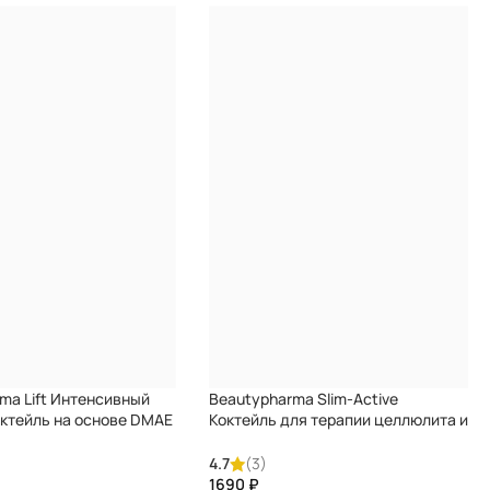
ma Lift Интенсивный
Beautypharma Slim-Active
ктейль на основе DMAE
Коктейль для терапии целлюлита и
локальных жировых отложений
4.7
(3)
₽