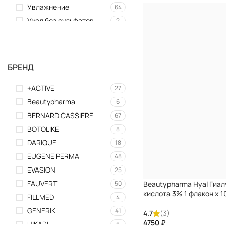
Увлажнение
64
Уход без сульфатов
2
Уход за ногами
1
Восстановление кожи
9
Депиляция
1
БРЕНД
Для восстановления
10
структуры волос
+ACTIVE
27
Для выпрямления
Beautypharma
6
1
волос
BERNARD CASSIERE
67
Для жирной кожи
3
BOTOLIKE
8
Для коррекции тона
DARIQUE
18
5
кожи
EUGENE PERMA
48
Для коррекции цвета
2
EVASION
25
волос
FAUVERT
50
Beautypharma Hyal Гиа
Для массажа
3
кислота 3% 1 флакон х 1
FILLMED
4
Для окрашенных волос
15
GENERIK
41
4.7
(3)
Для осветления
7
₽
HIKARI
5
пигментных пятен