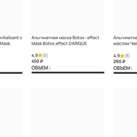
italizant с
Альгинатная маска Botox- effect
Альгинатна
 Mask
Mask Botox effect DARIQUE
маслом Чай
ronic acid
acne with T
4.9
(8)
4.9
(8)
₽
₽
ОБЪЕМ
ОБЪЕМ