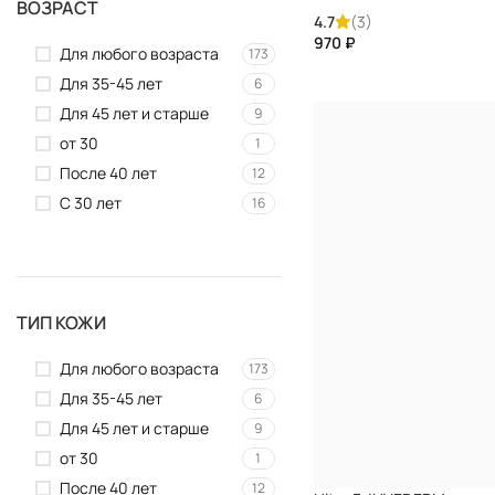
ВОЗРАСТ
От выпадения волос
4
4.7
(3)
₽
От перхоти
2
Для любого возраста
173
От розацеа
3
Для 35-45 лет
6
От темных кругов под
Для 45 лет и старше
9
3
глазами
от 30
1
Отбеливание
2
После 40 лет
12
Отечность
7
С 30 лет
16
Пигментация
14
Питание
11
Похудение
2
Придание блеска
12
ТИП КОЖИ
Растяжки
2
Для любого возраста
173
Себорея
1
Для 35-45 лет
6
Стайлинг
3
Для 45 лет и старше
9
Тонизирование
9
от 30
1
Тонирование
9
После 40 лет
12
Укрепление бюста
1