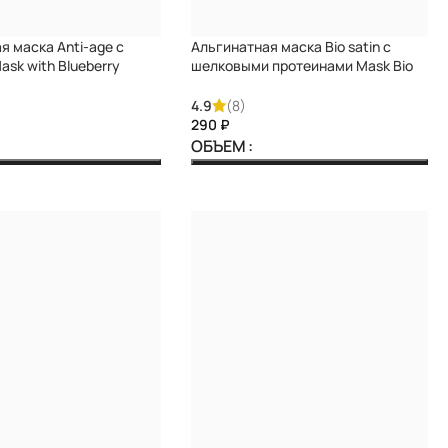
я маска Anti-age с
Альгинатная маска Bio satin c
ask with Blueberry
шелковыми протеинами Mask Bio
satin with Silk proteins DARIQUE
4.9
(8)
₽
ОБЪЕМ