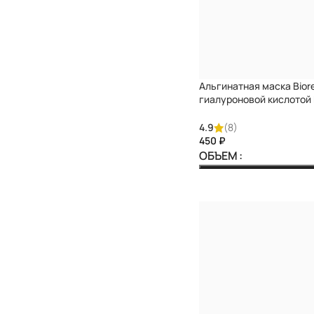
Альгинатная маска Biorev
гиалуроновой кислотой
Biorevitalizant with hyalu
DARIQUE
4.9
(8)
₽
ОБЪЕМ