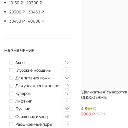
10150
₽
-
20300
₽
20300
₽
-
30450
₽
30450
₽
-
40600
₽
НАЗНАЧЕНИЕ
Акне
10
Глубокие морщины
3
Для питания кожи
32
Для увлажнения волос
19
‘Деликатная’ сыворотка
Купероз
12
OLIGODERMIE
Лифтинг
3
4.3
(3)
Лучшие
92
2000
₽
2570
₽
Очищение и уход
43
Расширенные поры
10