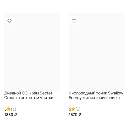
КУПИТЬ
КУПИТЬ
Дневной СС-крем Secret
Кислородный тоник Swallow
Cream с секретом улитки
Energy мягкое очищение с
PREMIUM
экстрактом гнезда ласточки
PREMIUM
5
(3)
5
(3)
₽
₽
КУПИТЬ
КУПИТЬ