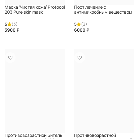
Маска ‘Чистая кожа’ Protocol
Пост лечение с
203 Pure skin mask
антимикробным веществом
DIRECTALAB
Protocol 203 Post-treatment
with antimicrobial agent
5
(3)
5
(3)
DIRECTALAB
₽
₽
КУПИТЬ
КУПИТЬ
Противовозрастной Бигель
Противовозрастной