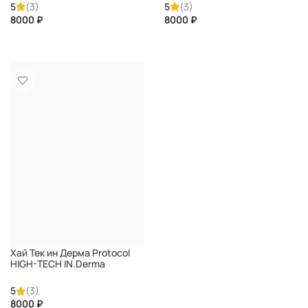
DIRECTALAB
5
(3)
5
(3)
₽
₽
КУПИТЬ
КУПИТЬ
Хай Тек ин Дерма Protocol
HIGH-TECH IN.Derma
DIRECTALAB
5
(3)
₽