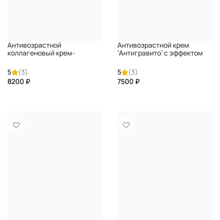
Антивозрастной
Антивозрастной крем
коллагеновый крем-
‘Антигравито’ с эффектом
эмульсия
лифтинга Protocol 206
‘Интеллектуальный синтез
Antigravity Face contour
5
(3)
5
(3)
коллагена’ Protocol HIGH-
DIRECTALAB
₽
₽
TECH Expert Collagen Cream
DIRECTALAB
КУПИТЬ
КУПИТЬ