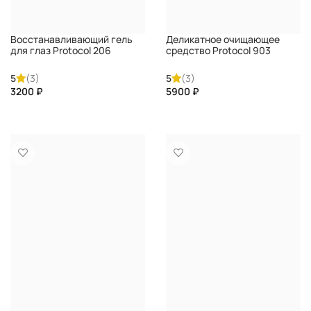
Восстанавливающий гель
Деликатное очищающее
для глаз Protocol 206
средство Protocol 903
Rivitalizing Eye roll-on gel
B.Pure Delicate Skin
DIRECTALAB
Detergent DIRECTALAB
5
(3)
5
(3)
₽
₽
КУПИТЬ
КУПИТЬ