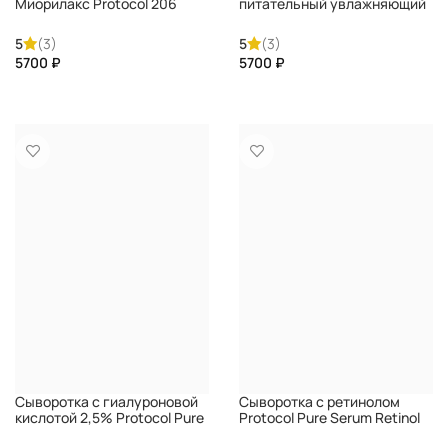
Миорилакс Protocol 206
питательный увлажняющий
Anti-age Miorilax Bigel
крем с SPF фактором 15
DIRECTALAB
Antiage Advance Nourishing
5
(3)
5
(3)
Moisturizing Cream SPF1 5
₽
₽
DIRECTALAB
КУПИТЬ
КУПИТЬ
Сыворотка с гиалуроновой
Сыворотка с ретинолом
кислотой 2,5% Protocol Pure
Protocol Pure Serum Retinol
Serum Hyaluronic Acid 2,5%
DIRECTALAB