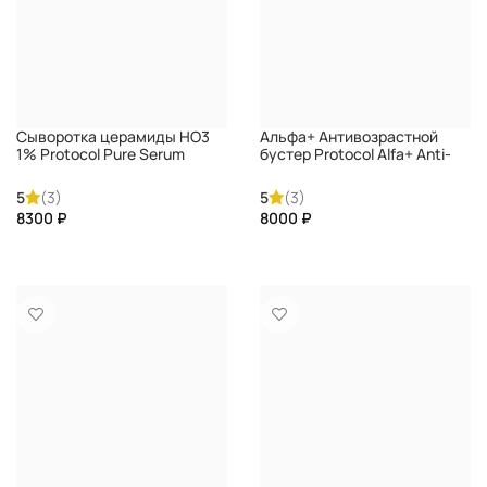
Cыворотка церамиды HO3
Альфа+ Антивозрастной
1% Protocol Pure Serum
бустер Protocol Alfa+ Anti-
Ceramide HO3 1%
age Booster DIRECTALAB
DIRECTALAB
5
(3)
5
(3)
₽
₽
КУПИТЬ
КУПИТЬ