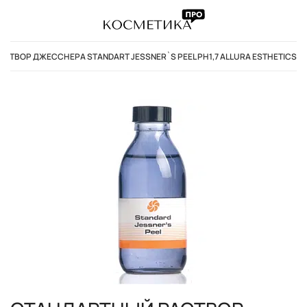
СТВОР ДЖЕССНЕРА STANDART JESSNER`S PEEL PH1,7 ALLURA ESTHETICS