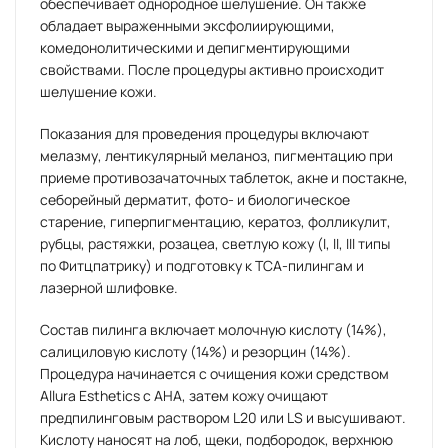
обеспечивает однородное шелушение. Он также
обладает выраженными эксфолиирующими,
комедонолитическими и депигментирующими
свойствами. После процедуры активно происходит
шелушение кожи.
Показания для проведения процедуры включают
мелазму, лентикулярный меланоз, пигментацию при
приеме противозачаточных таблеток, акне и постакне,
себорейный дерматит, фото- и биологическое
старение, гиперпигментацию, кератоз, фолликулит,
рубцы, растяжки, розацеа, светлую кожу (I, II, III типы
по Фитцпатрику) и подготовку к ТСА-пилингам и
лазерной шлифовке.
Состав пилинга включает молочную кислоту (14%),
салициловую кислоту (14%) и резорцин (14%).
Процедура начинается с очищения кожи средством
Allura Esthetics с АНА, затем кожу очищают
предпилинговым раствором L20 или LS и высушивают.
Кислоту наносят на лоб, щеки, подбородок, верхнюю