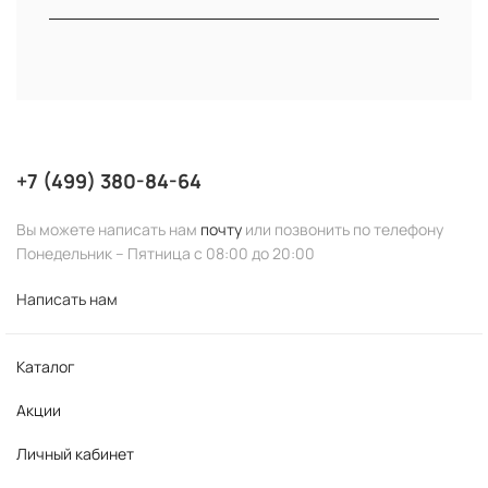
FABBRIMARINE
BIOTIME
ELDAN
DIRECTALAB
ARDES
NOURISH
THAT'SO
DAFNA'S
OLIGODERMIE
HIKARI
ALINA ZANSKAR
NOREL DR. WILSZ
NANIWA
LEONARDO
LA MISO
SALON DE FLOUVEIL
UTP
PREMIUM
+7 (499) 380-84-64
GHC PLACENTAL COSMETIC
MAVALA
RELENT
SKINCEUTICALS
STELLA MARINA
HEMPZ
Вы можете написать нам
почту
или позвонить по телефону
Понедельник – Пятница с 08:00 до 20:00
ETRE BELLE
PEEL MEDICAL
AMADORIS
CHOLLEY SUISSE
CHOLLEY SUISSE
GEHWOL
Написать нам
ALLURA ESTHETICS
HISTOMER
TETE
Каталог
KEENWELL
Акции
Личный кабинет