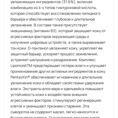
увлажняющих ингредиентов (37,6%), включая
комбинацию из 4-х типов гиалуроновой кислоты,
которая способствует восстановлению липидного
барьера и обеспечивает глубокое и длительное
увлажнение. В составе также присутствует
ниацинамид (витамин B3), который защищает кожу от
агрессивных факторов окружающей среды и
излучения цифровых устройств, а также выравнивает
тон кожи. D-пантенол увлажняет кожу, укрепляет ее
защитный барьер, ускоряет процесс заживления,
устраняет шелушение и раздражение. Комплекс
LipomoistTM предотвращает потерю влаги и улучшает
проникновение других активных ингредиентов в кожу.
Pentavitin® обеспечивает мгновенное и длительное
увлажнение кожи и обладает свойствами удержания
влаги. Экстракты алоэ вера и эдельвейса повышают
устойчивость кожи к воздействию внешних
агрессивных факторов, стимулируют регенерацию
клеток и уменьшают признаки старения. Эта
сыворотка не содержит масел, легко наносится и
быстро впитывается. Она подходит для всех типов