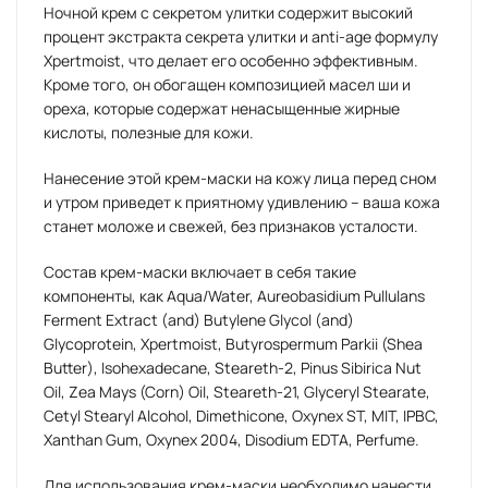
Ночной крем с секретом улитки содержит высокий
процент экстракта секрета улитки и anti-age формулу
Xpertmoist, что делает его особенно эффективным.
Кроме того, он обогащен композицией масел ши и
ореха, которые содержат ненасыщенные жирные
кислоты, полезные для кожи.
Нанесение этой крем-маски на кожу лица перед сном
и утром приведет к приятному удивлению – ваша кожа
станет моложе и свежей, без признаков усталости.
Состав крем-маски включает в себя такие
компоненты, как Aqua/Water, Aureobasidium Pullulans
Ferment Extract (and) Butylene Glycol (and)
Glycoprotein, Xpertmoist, Butyrospermum Parkii (Shea
Butter), Isohexadecane, Steareth-2, Pinus Sibirica Nut
Oil, Zea Mays (Corn) Oil, Steareth-21, Glyceryl Stearate,
Cetyl Stearyl Alcohol, Dimethicone, Oxynex ST, MIT, IPBC,
Xanthan Gum, Oxynex 2004, Disodium EDTA, Perfume.
Для использования крем-маски необходимо нанести