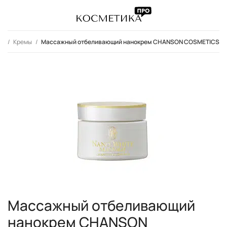
цо
Кремы
Массажный отбеливающий нанокрем CHANSON COSMETICS
Массажный отбеливающий
нанокрем CHANSON