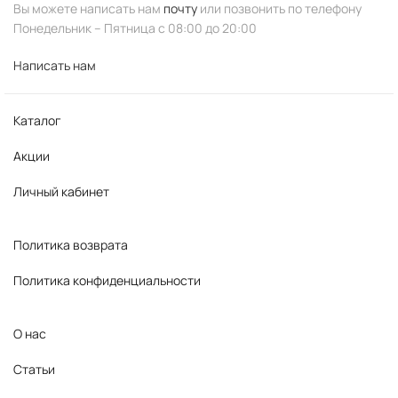
SKINCEUTICALS
STELLA MARINA
HEMPZ
Вы можете написать нам
почту
или позвонить по телефону
Понедельник – Пятница с 08:00 до 20:00
ETRE BELLE
PEEL MEDICAL
AMADORIS
CHOLLEY SUISSE
CHOLLEY SUISSE
GEHWOL
Написать нам
ALLURA ESTHETICS
HISTOMER
TETE
Каталог
KEENWELL
Акции
Личный кабинет
Политика возврата
Политика конфиденциальности
О нас
Статьи