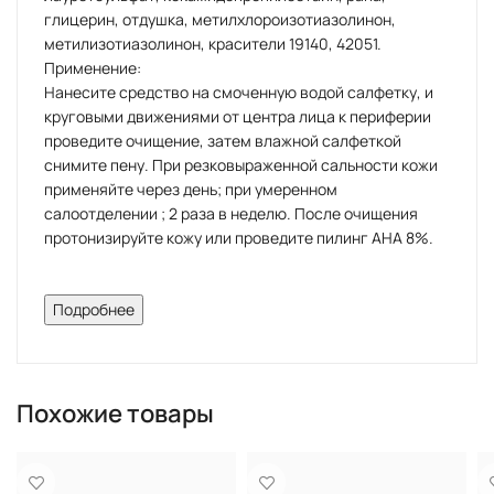
глицерин, отдушка, метилхлороизотиазолинон,
метилизотиазолинон, красители 19140, 42051.
Применение:
Нанесите средство на смоченную водой салфетку, и
круговыми движениями от центра лица к периферии
проведите очищение, затем влажной салфеткой
снимите пену. При резковыраженной сальности кожи
применяйте через день; при умеренном
салоотделении ; 2 раза в неделю. После очищения
протонизируйте кожу или проведите пилинг АНА 8%.
Описание:
Подробнее
Представляет собой гель, образующий пену во время
умывания. В состав введены мягкие поверхностно-
активные вещества, которые обеспечивают щадящее
Похожие товары
очищение кожи от загрязнений и избытка кожного
сала. Гипоаллергенный. Устраняет внешнее
загрязнение (пыль, копоть, грязь), продукты кожного
метаболизма.