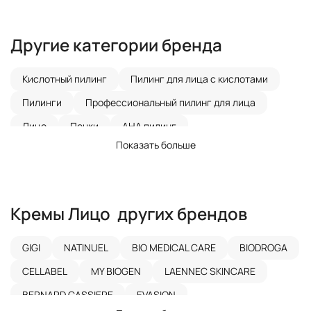
Другие категории бренда
Кислотный пилинг
Пилинг для лица с кислотами
Пилинги
Профессиональный пилинг для лица
Лицо
Пенки
AHA пилинг
Показать больше
Пилинг для лица для жирной кожи
Молочный пилинг
Кремы
Солнцезащитные средства
Молочко
Кремы
Тело
Сыворотки
Обертывание
Кремы
Лицо
других брендов
Концентраты
Патчи
Альгинатные маски
Сыворотки
Сыворотки с гиалуроновой кислотой
GIGI
NATINUEL
BIO MEDICAL CARE
BIODROGA
Тоники
Масло
Кремы
Наборы
Маски
CELLABEL
MY BIOGEN
LAENNEC SKINCARE
Макияж
Тональная основа
Лосьоны
Масло
BERNARD CASSIERE
EVASION