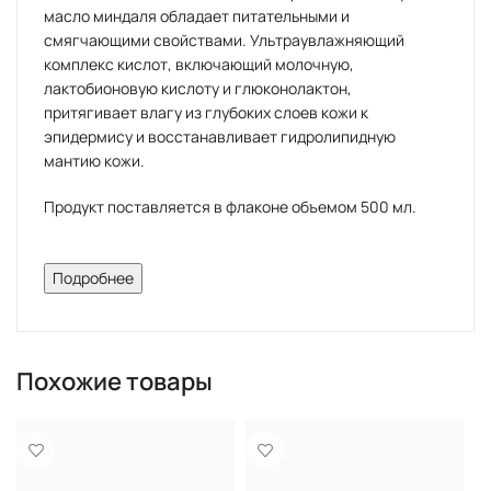
масло миндаля обладает питательными и
смягчающими свойствами. Ультраувлажняющий
комплекс кислот, включающий молочную,
лактобионовую кислоту и глюконолактон,
притягивает влагу из глубоких слоев кожи к
эпидермису и восстанавливает гидролипидную
мантию кожи.
Продукт поставляется в флаконе объемом 500 мл.
Синергизм энзимов и AHA-кислот усиленно
Подробнее
профилактирует врастание волос и обновляет кожу
тела. Полигидроксикислоты и масло миндаля активно
увлажняют и улучшают качество кожи
Показания
Похожие товары
Фолликулярный кератоз.
Сухость кожи тела.
Этап очищения перед процедурами на тело.