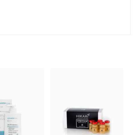
анических осветлителей в со четании с алоэ
одходит для всех типов кожи. Эффективно работает
 в коже.
нитол, сок папайи, масло бергамота, масло
кновенной, экстракт мальвы, экстракт мелисы,
овать 1 раз в день.