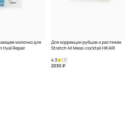
вающее молочко для
Для коррекции рубцов и растяжек
m Hyal Repair
Stretch-M Meso-cocktail HIKARI
4.3
(3)
₽