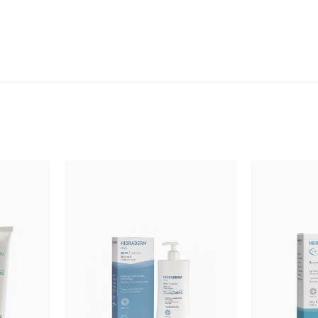
енно делает кожу более гладкой, сияющей. Уникальная смесь бот
ктивные ингредиенты регулируют выработку меланина. Идеально п
е очищение и пилингующее действие, стимулирует кровообращение
 глюкоза, мальтодекстрин, диоксид кремния, диоксид титана, ман
вода, бромелаин, экстракт тысячелистника, экстракт манжетки обы
 лекарственной.
распределить, массировать от 1 до 5 минут. Смыть водой. Использ