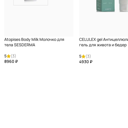
Atopises Body Milk Молочко для
CELULEX gel Антицеллюл
тела SESDERMA
гель для живота и бедер
SESDERMA
5
(3)
5
(3)
₽
₽