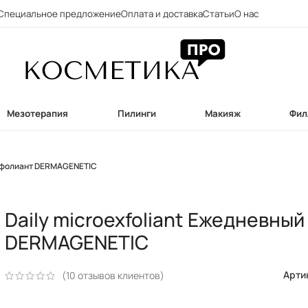
Специальное предложение
Оплата и доставка
Статьи
О нас
Мезотерапия
Пилинги
Макияж
Фил
ксфолиант DERMAGENETIC
Daily microexfoliant Ежедневны
DERMAGENETIC
Арти
(
10
отзывов клиентов)