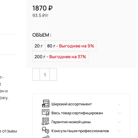
₽
93.5 ₽/г
ОБЪЕМ
20 г
80 г
Выгоднее на 9%
200 г
Выгоднее на 37%
т-
t
ен и
ожу,
Широкий ассортимент
Весь товар сертифицирован
Гарантия низкой цены
е отзывы
Консультация профессионалов