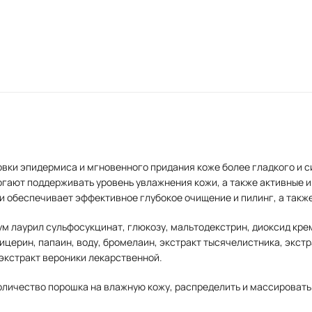
вки эпидермиса и мгновенного придания коже более гладкого и с
огают поддерживать уровень увлажнения кожи, а также активные 
 и обеспечивает эффективное глубокое очищение и пилинг, а такж
м лаурил сульфосукцинат, глюкозу, мальтодекстрин, диоксид крем
лицерин, папаин, воду, бромелаин, экстракт тысячелистника, экст
 экстракт вероники лекарственной.
личество порошка на влажную кожу, распределить и массировать о