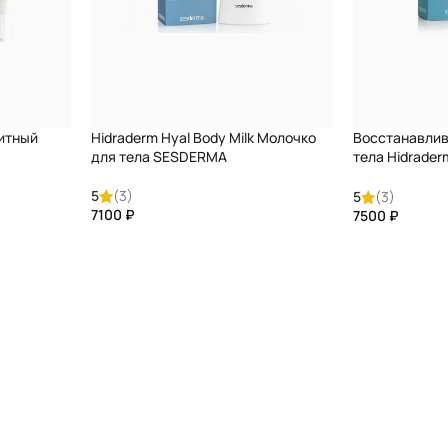
итный
Hidraderm Hyal Body Milk Молочко
Восстанавли
для тела SESDERMA
тела Hidrader
SESDREMA
5
(3)
5
(3)
₽
₽