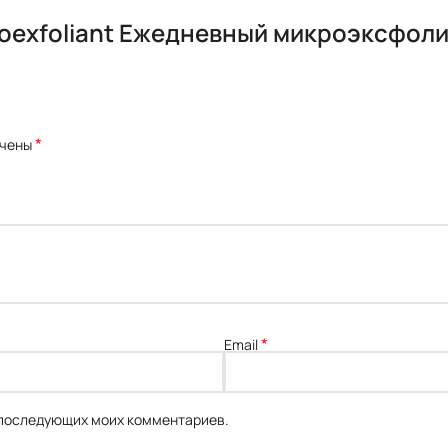
croexfoliant Ежедневный микроэксфо
*
ечены
*
Email
я последующих моих комментариев.