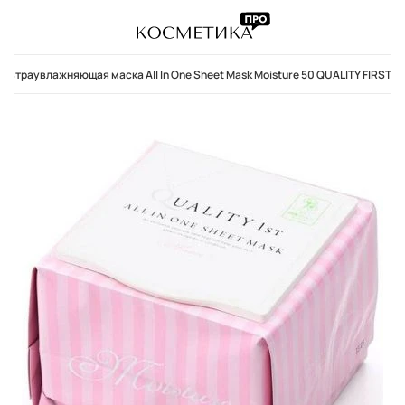
Ультраувлажняющая маска All In One Sheet Mask Moisture 50 QUALITY FIRST