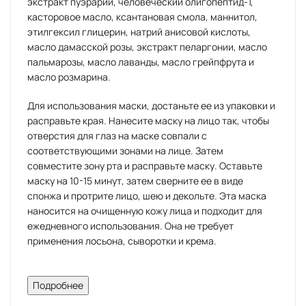
экстракт пуэрарии, человеческий олигопептид-1,
касторовое масло, ксантановая смола, маннитол,
этилгексил глицерин, натрий анисовой кислоты,
масло дамасской розы, экстракт пеларгонии, масло
пальмарозы, масло лаванды, масло грейпфрута и
масло розмарина.
Для использования маски, достаньте ее из упаковки и
расправьте края. Нанесите маску на лицо так, чтобы
отверстия для глаз на маске совпали с
соответствующими зонами на лице. Затем
совместите зону рта и расправьте маску. Оставьте
маску на 10-15 минут, затем сверните ее в виде
спонжа и протрите лицо, шею и декольте. Эта маска
наносится на очищенную кожу лица и подходит для
ежедневного использования. Она не требует
применения лосьона, сыворотки и крема.
Описание:
Подробнее