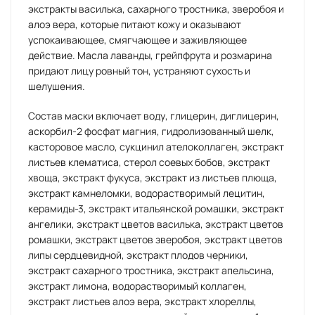
экстракты василька, сахарного тростника, зверобоя и
алоэ вера, которые питают кожу и оказывают
успокаивающее, смягчающее и заживляющее
действие. Масла лаванды, грейпфрута и розмарина
придают лицу ровный тон, устраняют сухость и
шелушения.
Состав маски включает воду, глицерин, диглицерин,
аскорбил-2 фосфат магния, гидролизованный шелк,
касторовое масло, сукцинил ателоколлаген, экстракт
листьев клематиса, стерол соевых бобов, экстракт
хвоща, экстракт фукуса, экстракт из листьев плюща,
экстракт камнеломки, водорастворимый лецитин,
керамиды-3, экстракт итальянской ромашки, экстракт
ангелики, экстракт цветов василька, экстракт цветов
ромашки, экстракт цветов зверобоя, экстракт цветов
липы сердцевидной, экстракт плодов черники,
экстракт сахарного тростника, экстракт апельсина,
экстракт лимона, водорастворимый коллаген,
экстракт листьев алоэ вера, экстракт хлореллы,