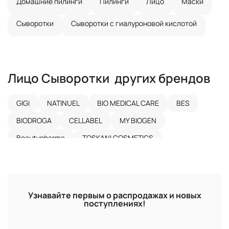
Домашние пилинги
Пилинги
Лицо
Маски
Сыворотки
Сыворотки с гиалуроновой кислотой
Лицо
Сыворотки
других брендов
GIGI
NATINUEL
BIO MEDICAL CARE
BES
BIODROGA
CELLABEL
MY BIOGEN
Beautypharma
TOSKANI COSMETICS
LAENNEC SKINCARE
BERNARD CASSIERE
EVASION
DANIQUE
CHANSON COSMETICS
M.A.D SKINCARE
DERMATIME
Узнавайте первым о распродажах и новых
поступлениях!
FUSION MESOTHERAPY
RENEW SYSTEM
CANTABRIA LABS
AVA LABORATORIUM