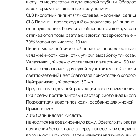
шелушение достаточно одинаковой глубины. Облад
характеризуется активным шелушением.
GLS Кислотный пилинг (гликолевая, молочная, салици
GLS Пилинг – превосходный омолаживающий пилинг. 
отшелушиванию. Результат: обновлённая кожа, увели
стягиваются поры, разглаживаются поверхностные 
70% Молочная кислота, 10 мл
Пилинг молочной кислотой является поверхностным щ
увлажнённости кожи, стимулируя выработку гликозам
Увлажняющий крем с коллагеном и эластином, 60 мл
Крем предназначен для сухой, чувствительной кожи и
светло-зеленый цвет благодаря присутствию хлорофи
Нейтрализующий раствор, 30 мл
Предназначен для нейтрализации после применения 
L20 пред-и постпилинговый раствор (молочная кисло
Подходит для всех типов кожи, особенно для жирной,
Применение:
30% Салициловая кислота:
Наносится на обезжиренную кожу. Обезжирить раство
появления белого налёта перед нанесением следующе
водой и осушить кожу, затем нанести увлажняющий к