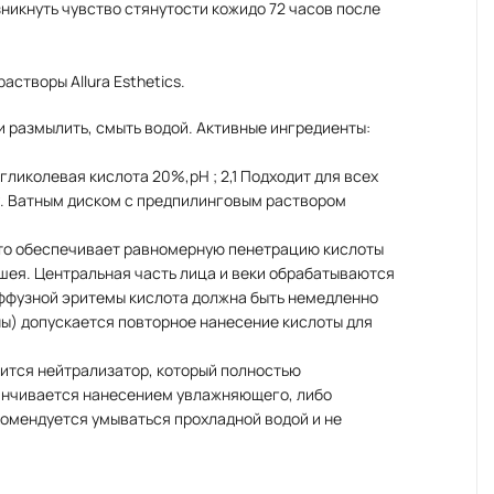
никнуть чувство стянутости кожидо 72 часов после
створы Allura Esthetics.
 размылить, смыть водой. Активные ингредиенты:
ликолевая кислота 20%,рН ; 2,1 Подходит для всех
у. Ватным диском с предпилинговым раствором
что обеспечивает равномерную пенетрацию кислоты
 шея. Центральная часть лица и веки обрабатываются
иффузной эритемы кислота должна быть немедленно
ы) допускается повторное нанесение кислоты для
сится нейтрализатор, который полностью
канчивается нанесением увлажняющего, либо
комендуется умываться прохладной водой и не