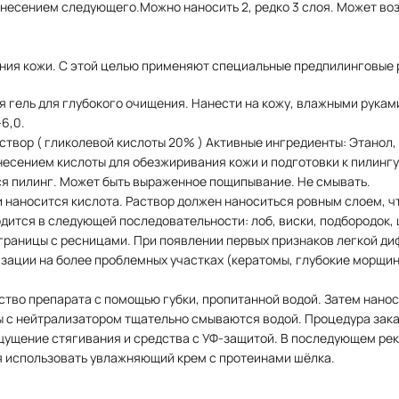
анесением следующего.Можно наносить 2, редко 3 слоя. Может воз
ия кожи. С этой целью применяют специальные предпилинговые ра
гель для глубокого очищения. Нанести на кожу, влажными руками
6,0.
вор ( гликолевой кислоты 20% ) Активные ингредиенты: Этанол, г
несением кислоты для обезжиривания кожи и подготовки к пилинг
ся пилинг. Может быть выраженное пощипывание. Не смывать.
 наносится кислота. Раствор должен наноситься ровным слоем, 
дится в следующей последовательности: лоб, виски, подбородок,
 границы с ресницами. При появлении первых признаков легкой д
зации на более проблемных участках (кератомы, глубокие морщин
тво препарата с помощью губки, пропитанной водой. Затем нано
ты с нейтрализатором тщательно смываются водой. Процедура за
 ощущение стягивания и средства с УФ-защитой. В последующем ре
 использовать увлажняющий крем с протеинами шёлка.