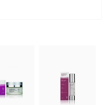
щихся к группе фенолкислот, обладающая
ю, благодаря лёгкой гидролизации липидов.
что снижает вероятность возникновения
себорейном дерматите, при розацеа, как подготовка
рацию и синтез коллагена, существенно омолаживает
н), 10 мл
динный пилинг для всех типов кожи. Создает