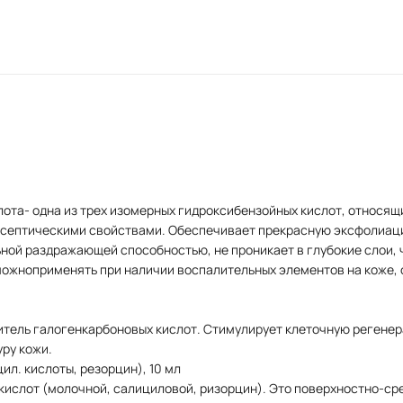
ота- одна из трех изомерных гидроксибензойных кислот, относящ
септическими свойствами. Обеспечивает прекрасную эксфолиаци
ной раздражающей способностью, не проникает в глубокие слои, 
ожноприменять при наличии воспалительных элементов на коже, с
итель галогенкарбоновых кислот. Стимулирует клеточную регене
уру кожи.
л. кислоты, резорцин), 10 мл
кислот (молочной, салициловой, ризорцин). Это поверхностно-сре