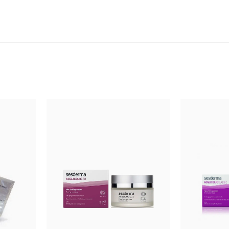
ота - одна из трех изомерных гидроксибензойных кислот, относя
септическими свойствами. Обеспечивает прекрасную эксфолиаци
ной раздражающей способностью, не проникает в глубокие слои, 
ожно применять при наличии воспалительных элементов на коже, 
0 мл
итель галогенкарбоновых кислот. Стимулирует клеточную регене
уру кожи.
4% (молочн., салицил. кислоты, резорци
кислот (молочной, салициловой, ризорцин). Это поверхностно-сре