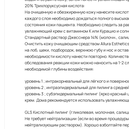
20% Трихлоруксусная кислота:
На очищенную и обезжиренную кожу нанесите кислоту
каждого слоя необходимо дождаться полного высыхан
состояния кожи пациента. Необходимо следить за р
увлажняющий крем с витамином К или Курацио и сол
Стандартный раствор Джесснера 14% (молочн., салиц
Очистить кожу очищающим средством Allura Esthetic
на лоб, щеки, подбородок, верхнюю губу и нос и ост
необходимости кислоту нанести повторно. Количество
обследования реакции кожи можно наносить на 1-2 сл
необходимой глубины воздействия:
уровень 1 ; интракорнеальный для лёгкого и поверхно
уровень 2 ; интраэпидермальный для пилинга средней
уровень 3 ; субэпидермальный пилинг (ярко красный
крем. Дома рекомендуется использовать увлажняющи
GLS Кислотный пилинг (гликолевая, молочная, салиц
Не требует нейтрализации (если во время процедуры
нейтрализующим раствором). Хорошо взболтайте пере