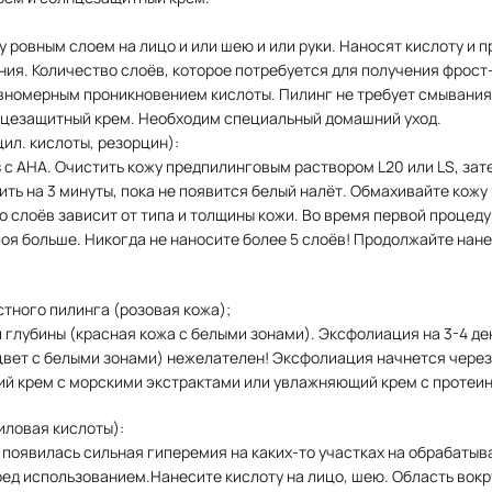
 ровным слоем на лицо и или шею и или руки. Наносят кислоту и 
ия. Количество слоёв, которое потребуется для получения фрост-
авномерным проникновением кислоты. Пилинг не требует смывания
нцезащитный крем. Необходим специальный домашний уход.
ил. кислоты, резорцин):
s с АНА. Очистить кожу предпилинговым раствором L20 или LS, за
авить на 3 минуты, пока не появится белый налёт. Обмахивайте ко
 слоёв зависит от типа и толщины кожи. Во время первой процеду
оя больше. Никогда не наносите более 5 слоёв! Продолжайте нанес
стного пилинга (розовая кожа);
 глубины (красная кожа с белыми зонами). Эксфолиация на 3-4 де
 цвет с белыми зонами) нежелателен! Эксфолиация начнется чер
й крем с морскими экстрактами или увлажняющий крем с протеи
иловая кислоты):
 появилась сильная гиперемия на каких-то участках на обрабатыв
д использованием.Нанесите кислоту на лицо, шею. Область вокр