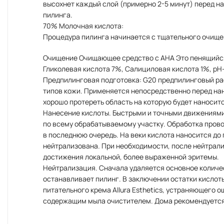
высохнет каждый слой (примерно 2-5 минут) перед н
пилинга.
70% Молочная кислота:
Процедура пилинга начинается с тщательного очищен
Очищение Очищающее средство с АНА Это пенящийся 
Гликолевая кислота 7%, Салициловая кислота 1%, рН-
Предпилинговая подготовка: G20 предпилинговый раст
типов кожи. Применяется непосредственно перед на
хорошо протереть область на которую будет наносит
Нанесение кислоты. Быстрыми и точными движениями
по всему обрабатываемому участку. Обработка прово
в последнюю очередь. На веки кислота наносится до
нейтрализована. При необходимости, после нейтрали
достижения локальной, более выраженной эритемы.
Нейтрализация. Сначала удаляется основное количес
останавливает пилинг. В заключении остатки кисло
питательного крема Allura Esthetics, устраняющего
содержащим мыла очистителем. Дома рекомендуется