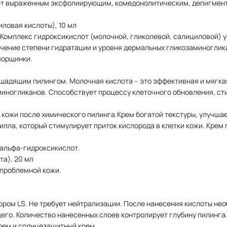
ает выраженным эксфолиирующим, комедонолитическим, депигмен
ловая кислоты), 10 мл
Комплекс гидроксикислот (молочной, гликолевой, салициловой) 
чение степени гидратации и уровня дермальных гликозаминоглик
морщинки.
адящим пилингом. Молочная кислота – это эффективная и мягкая 
иногликанов. Способствует процессу клеточного обновления, ст
 кожи после химического пилинга.Крем богатой текстуры, улучшае
лла, который стимулирует приток кислорода в клетки кожи. Крем 
альфа-гидроксикислот.
та), 20 мл
 проблемной кожи.
ром LS. Не требует нейтрализации. После нанесения кислоты нео
го. Количество нанесенных слоев контролирует глубину пилинга
рем и солнцезащитный крем.