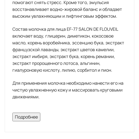
помогают снять стресс. Кроме того, эмульсия
восстанавливает водно-жировой баланс и обладает
высоким увлажняющим и лифтинговым эффектом.
Состав молочка для лица EF-77 SALON DE FLOUVEIL
включает воду, глицерин, диметикон, кокосовое
масло, корень воробейника, эссенцию бука, экстракт
французской лаванды, экстракт цветов камелии,
экстракт имбиря, экстракт бука, корень ремании,
экстракт пророщенного лотоса, альгинин,
гиалуроновую кислоту, лилию, сорбитол и пион.
Для применения молочка необходимо нанести его на
чистую увлажненную кожу и массировать круговыми
движениями.
Молочко для лица EF-77 SALON
Подробнее
DE FLOUVEIL описание:
Увлажняющая эмульсия снимает стресс с кожи,