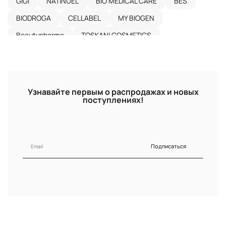
GIGI
NATINUEL
BIO MEDICAL CARE
BES
BIODROGA
CELLABEL
MY BIOGEN
Beautypharma
TOSKANI COSMETICS
LAENNEC SKINCARE
BERNARD CASSIERE
EVASION
DANIQUE
CHANSON COSMETICS
M.A.D SKINCARE
DERMATIME
Узнавайте первым о распродажах и новых
поступлениях!
FUSION MESOTHERAPY
RENEW SYSTEM
CANTABRIA LABS
AVA LABORATORIUM
LA BEAUTE MEDICALE
SANS SOUCIS
DR.KADIR
Подписаться
НЕОКОЛЛ
CBON
HELEN SEWARD
ADVANCED NATURAL SKIN CARE
KEENWELL
MARY COHR
UTP
SESDERMA
MILA D'OPIZ
NOREL DR. WILSZ
BB LABORATORIES
LYSASKIN LABORATOIRES
ROSY DROP
EL'SOD