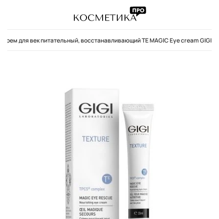
Крем для век питательный, восстанавливающий TE MAGIC Eye cream GIGI