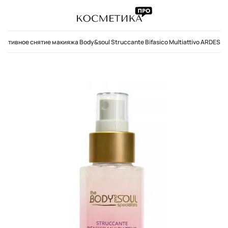
ативное снятие макияжа Body&soul Struccante Bifasico Multiattivo ARDES