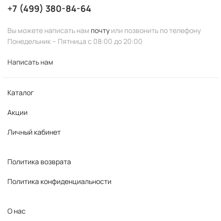
+7 (499) 380-84-64
BB LABORATORIES
MESOESTETIC
Вы можете написать нам
почту
или позвонить по телефону
DERMAGENETIC
FARMAVITA
SESDERMA
Понедельник – Пятница с 08:00 до 20:00
Написать нам
Каталог
Акции
Личный кабинет
Политика возврата
Политика конфиденциальности
О нас