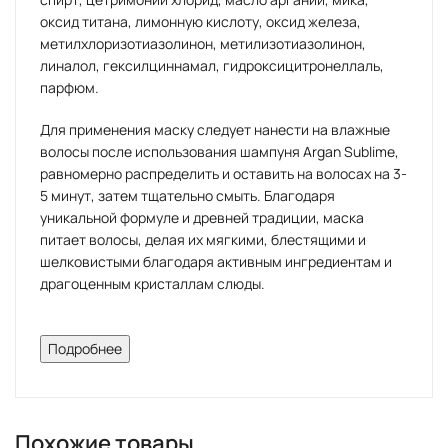
оксид титана, лимонную кислоту, оксид железа,
метилхлоризотиазолинон, метилизотиазолинон,
линалол, гексилциннамал, гидроксицитронеллаль,
парфюм.
Для применения маску следует нанести на влажные
волосы после использования шампуня Argan Sublime,
равномерно распределить и оставить на волосах на 3-
5 минут, затем тщательно смыть. Благодаря
уникальной формуле и древней традиции, маска
питает волосы, делая их мягкими, блестящими и
шелковистыми благодаря активным ингредиентам и
драгоценным кристаллам слюды.
Описание:
Подробнее
Специалисты компании Farmavita разработали
уникальную маску с аргановым маслом, которая
прекрасно питает, увлажняет и восстанавливает
Похожие товары