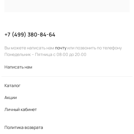
RELENT
JASON
SARYNA KEY
STELLA MARINA
PENTACIDIL
TRICODERMA
HEMPZ
BB LABORATORIES
MESOESTETIC
+7 (499) 380-84-64
DERMAGENETIC
FARMAVITA
SESDERMA
Вы можете написать нам
почту
или позвонить по телефону
Понедельник – Пятница с 08:00 до 20:00
Написать нам
Каталог
Акции
Личный кабинет
Политика возврата