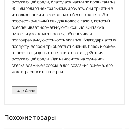
окружающей среды, благодаря наличию провитамина
В5. Благодаря нейтральному аромату, они приятны в
использовании и не оставляют белого налета. Это
профессиональный лак для волос с газом, который
обеспечивает нормальную фиксацию. Он также
питает и увлажняет волосы, обеспечивая
долговременную стойкость укладке. Благодаря этому
продукту, волосы приобретают сияние, блеск и объем,
а также защищены от негативного воздействия
окружающей среды. Лак наносится на сухие или
слегка влажные волосы, а для создания объема, его
можно распылить на корни.
Описание:
Подробнее
High Tech — высокотехнологичные профессиональные
лаки. Фиксируют укладку, придают волосам блеск
благодаря содержащимся полимерам нового
Похожие товары
поколения. Защищают волосы от вредного
воздействия факторов окружающей среды за счет