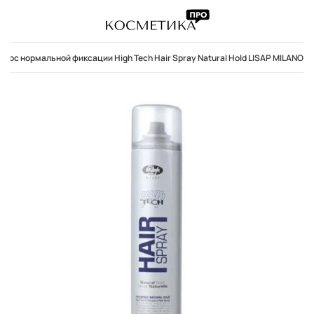
олос нормальной фиксации High Tech Hair Spray Natural Hold LISAP MILANO