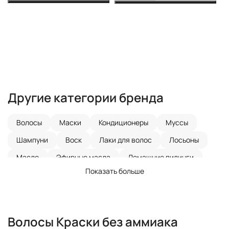
КУПИТЬ
КУПИТЬ
Другие категории бренда
Волосы
Маски
Кондиционеры
Муссы
Шампуни
Воск
Лаки для волос
Лосьоны
Масло
Эфирные масла
Домашние пилинги
Показать больше
Кислотный пилинг
Пилинги
Кремы
Спреи
Гели
Порошки
Эмульсии
Флюиды
Наборы
Краски без аммиака
Краски для волос
Волосы
Краски без аммиака
Химическая завивка
Нейтрализатор