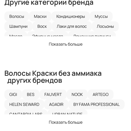
Другие категории бренда
Волосы
Маски
Кондиционеры
Муссы
Шампуни
Воск
Лаки для волос
Лосьоны
Масло
Эфирные масла
Домашние пилинги
Показать больше
Кислотный пилинг
Пилинги
Кремы
Спреи
Гели
Порошки
Эмульсии
Флюиды
Наборы
Краски без аммиака
Краски для волос
Волосы
Краски без аммиака
Химическая завивка
Нейтрализатор
других брендов
GIGI
BES
FAUVERT
NOOK
ARTEGO
HELEN SEWARD
AGADIR
BY FAMA PROFESSIONAL
CANTABRIA LABS
URBAN NATURE
Показать больше
SPA MASTER PROFESSIONAL
AVA LABORATORIUM