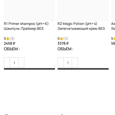
Нанести небольшое количество кондиционера на
волосы и кожу головы, мягко промассируйте волосы
по всей длине. Оставьте средство на волосах на 2-5
минут, смойте средство большим количеством тёплой
R1 Primer shampoo (pH=6)
R2 Magic Potion (pH=4)
Ак
воды.
Шампунь Праймер BES
Запечатывающий крем BES
S
5
(3)
5
(3)
5
₽
₽
ОБЪЕМ
ОБЪЕМ
КУПИТЬ
КУПИТЬ