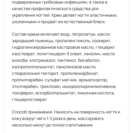
подверженных грибковым инфекциям, а также в
качестве профилактического средства для
укрепления ногтей. Крем делает ногти эластичными,
ухоженными и придает им естественный блеск.
Состав крема включает воду, петролатум, масло
зародышей пшеницы, пропиленгликоль, озокерит,
гидрогенизированное касторовое масло, глицерил
изостеарат, полиглицерил-3 олеат, ланолин, масло
жожоба, клотримазол, пантенол, бисаболол,
изопропилпальмитат, ланолиновое масло,
стеаралконий гекторит, пропиленкарбонат,
пропилпарабен, сульфат магния, ароматизатор,
этилпарабен, триклозан, имидазолидинилмочевина,
токоферол, аскорбилпальмитат, лимонная кислота,
глицерилстеарат.
Способ применения: Наносить на поверхность ногтя и
кожу вокруг него 1-2 раза в день, массировать
несколько минут до полного впитывания.