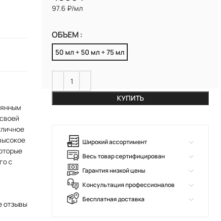
97.6 ₽/мл
ОБЪЕМ
50 мл + 50 мл + 75 мл
КУПИТЬ
оянным
 своей
отличное
 высокое
Широкий ассортимент
которые
Весь товар сертифицирован
го с
Гарантия низкой цены
Консультация профессионалов
Бесплатная доставка
е отзывы