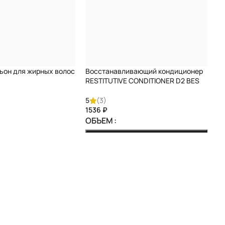
, подчеркивает яркость оттенка, дополнительные UV-
поддерживает необходимый липидный и гидробаланс,
качества и здоровья волос с каждым применением.
ьон для жирных волос
Восстанавливающий кондиционер
RESTITUTIVE CONDITIONER D2 BES
poo
5
(3)
₽
ОБЪЕМ