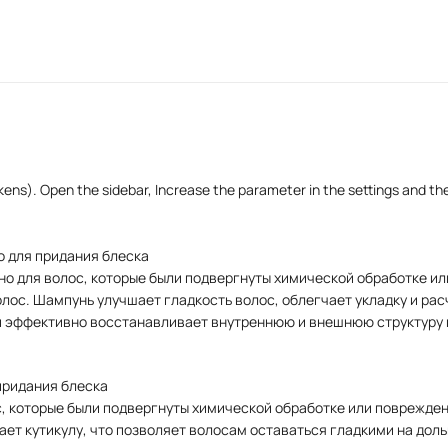
kens). Open the sidebar, Increase the parameter in the settings and th
oo для придания блеска
но для волос, которые были подвергнуты химической обработке ил
ос. Шампунь улучшает гладкость волос, облегчает укладку и рас
 и эффективно восстанавливает внутреннюю и внешнюю структуру 
 придания блеска
 которые были подвергнуты химической обработке или повреждены
т кутикулу, что позволяет волосам оставаться гладкими на дольш