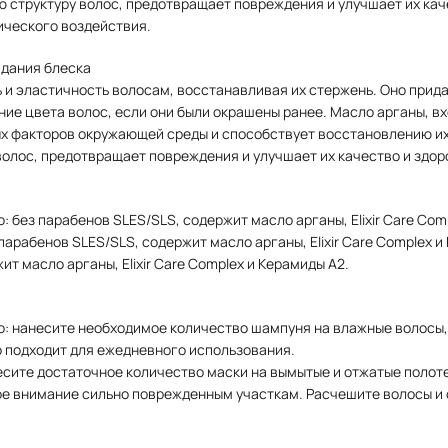
структуру волос, предотвращает повреждения и улучшает их кач
ического воздействия.
ридания блеска
 и эластичность волосам, восстанавливая их стержень. Оно прида
ие цвета волос, если они были окрашены ранее. Масло арганы, в
ых факторов окружающей среды и способствует восстановлению их
олос, предотвращает повреждения и улучшает их качество и здор
oo: без парабенов SLES/SLS, содержит масло арганы, Elixir Care Com
з парабенов SLES/SLS, содержит масло арганы, Elixir Care Complex 
ржит масло арганы, Elixir Care Complex и Керамиды A2.
mpoo: нанесите необходимое количество шампуня на влажные волос
 подходит для ежедневного использования.
 нанесите достаточное количество маски на вымытые и отжатые пол
 внимание сильно поврежденным участкам. Расчешите волосы и о