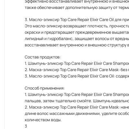
эффективно восстанавливает внутреннюю и внешнюю 
также обеспечивает дополнительную защиту от терм
3. Масло-эликсир Top Care Repair Elixir Care Oil для п
Это масло-эликсир возвращает плотность, прочность
окраски и предотвращает преждевременное выцветан
липидный и гидробаланс, защищает волосы от вредн
восстанавливает внутреннюю и внешнюю структуру в
Состав продуктов:
1. Шампунь-эликсир Top Care Repair Elixir Care Shamp
2. Маска-эликсир Top Care Repair Elixir Care Mask: бе
3. Масло-эликсир Top Care Repair Elixir Care Oil: соде
Способ применения:
1. Шампунь-эликсир Top Care Repair Elixir Care Sha
пальцев, затем тщательно смойте. Шампунь идеально
2. Маска-эликсир Top Care Repair Elixir Care Mask:
длине волос массажными движениями, уделите особое
количеством воды.
3