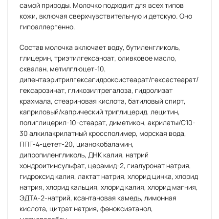
самой природы. Молочко подходит для всех типов
кожи, включая сверхчувствительную и детскую. Оно
гипоаллергенно.
Состав молочка включает воду, бутиленгликоль,
глицерин, триэтилгексаноат, оливковое масло,
сквалан, метилглюцет-10,
дипентаэритрилгексагидроксистеарат/гексастеарат/
гексарозинат, гликозилтрегалоза, гидролизат
крахмала, стеариновая кислота, батиловый спирт,
каприловый/капрический триглицерид, лецитин,
полиглицерил-10-стеарат, диметикон, акрилаты/С10-
30 алкилакрилатный кроссполимер, морская вода,
ППГ-4-цетет-20, цианокобаламин,
дипропиленгликоль, ДНК калия, натрий
хондроитинсульфат, церамид-2, гиалуронат натрия,
гидроксид калия, лактат натрия, хлорид цинка, хлорид
натрия, хлорид кальция, хлорид калия, хлорид магния,
ЭДТА-2-натрий, ксантановая камедь, лимонная
кислота, цитрат натрия, феноксиэтанол,