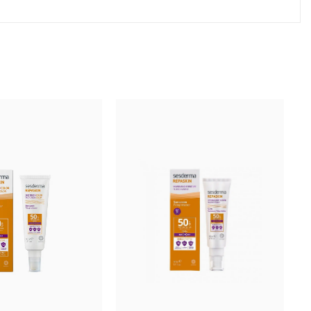
н, пятен и неровностей кожи. Восстанавливает
клетки Центеллы азиатской, Комплекс регуляции