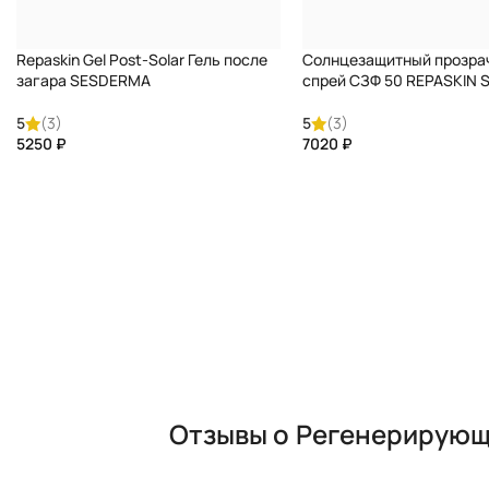
Repaskin Gel Post-Solar Гель после
Солнцезащитный прозра
загара SESDERMA
спрей СЗФ 50 REPASKIN
5
(3)
5
(3)
₽
₽
Отзывы о
Регенерирующи