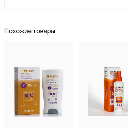
Крем для лица и шеи. Предотвращает процесс гликац
увлажненность кожи, снимает покраснения.
Состав:
Похожие товары
Комплекс «Анти-гликация» на основе шелкового дере
загара, индийская опунция. Дерматологически прот
Применения:
Можно наносить один или несколько раз в день после 