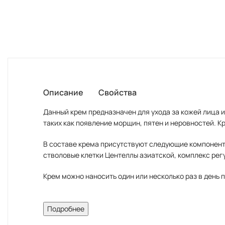
Описание
Свойства
Данный крем предназначен для ухода за кожей лица 
таких как появление морщин, пятен и неровностей. 
В составе крема присутствуют следующие компонент
стволовые клетки Центеллы азиатской, комплекс рег
Крем можно наносить один или несколько раз в день п
Описание:
Подробнее