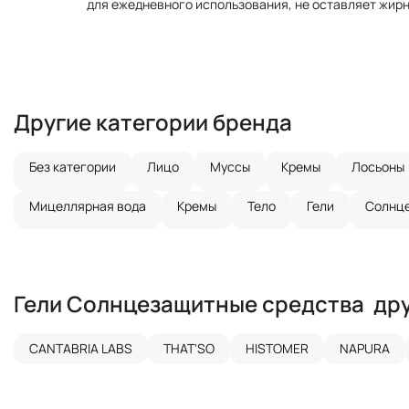
для ежедневного использования, не оставляет жирно
Другие категории бренда
Без категории
Лицо
Муссы
Кремы
Лосьоны
Мицеллярная вода
Кремы
Тело
Гели
Солнце
Гели
Солнцезащитные средства
др
CANTABRIA LABS
THAT'SO
HISTOMER
NAPURA