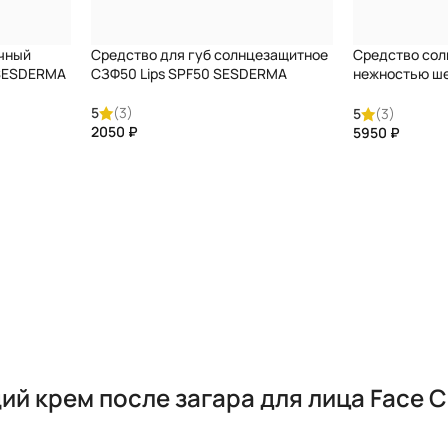
чный
Средство для губ солнцезащитное
Средство сол
 SESDERMA
СЗФ50 Lips SPF50 SESDERMA
нежностью ш
эффектом для
TOUCH COLOUR
5
(3)
5
(3)
SPF 50 SESD
₽
₽
й крем после загара для лица Face C