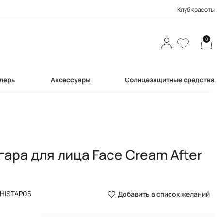
Клуб красоты
0
леры
Аксессуары
Солнцезащитные средства
ара для лица Face Cream After
:
HISTAP05
Добавить в список желаний