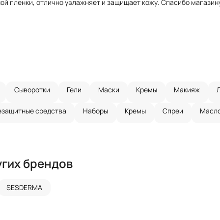
й пленки, отлично увлажняет и защищает кожу. Спасибо магазину 
Сыворотки
Гели
Маски
Кремы
Макияж
защитные средства
Наборы
Кремы
Спреи
Масл
угих брендов
SESDERMA