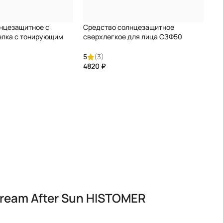
нцезащитное с
Средство солнцезащитное
елка с тонирующим
сверхлегкое для лица СЗФ50
 лица СЗФ 50 SILK
INVISIBLE LIGHT TEXTURE Facial
 Facial sunscreen
sunscreen SPF50 SESDERMA
5
(3)
ERMA
₽
ream After Sun HISTOMER