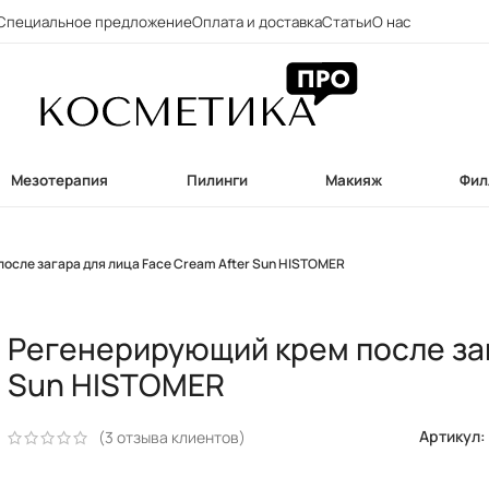
Специальное предложение
Оплата и доставка
Статьи
О нас
Мезотерапия
Пилинги
Макияж
Фил
осле загара для лица Face Cream After Sun HISTOMER
Регенерирующий крем после заг
Sun HISTOMER
Артикул
(
3
отзыва клиентов)