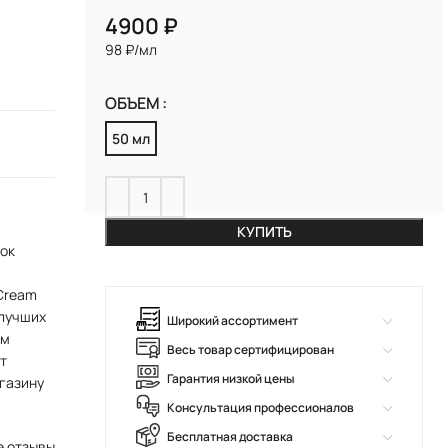
₽
98 ₽/мл
ОБЪЕМ
50 мл
КУПИТЬ
ток
 Cream
 лучших
Широкий ассортимент
ем
Весь товар сертифицирован
т
Гарантия низкой цены
агазину
Консультация профессионалов
Бесплатная доставка
е отзывы