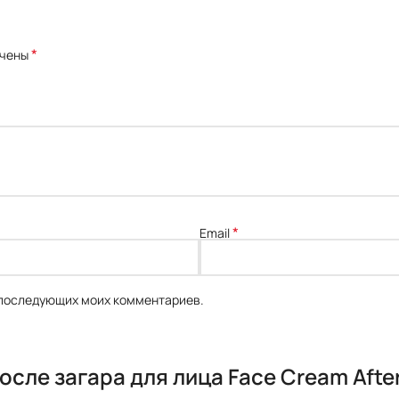
*
ечены
*
Email
я последующих моих комментариев.
сле загара для лица Face Cream Afte