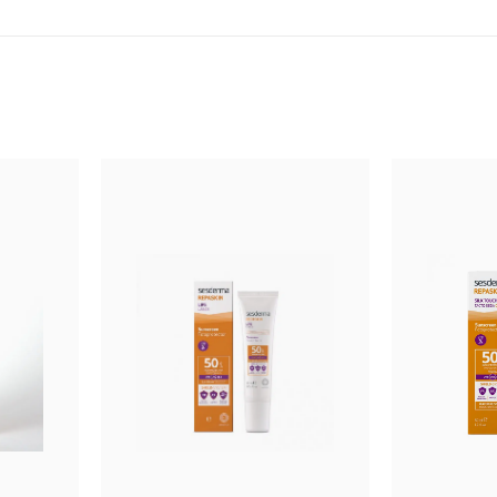
ии коллагена и развитие процессов старения: образование морщи
ва, Zyma- complex обновления и восстановления ДНК, стволовые 
естированная формула.
загара, душа и (или) вечером перед сном.