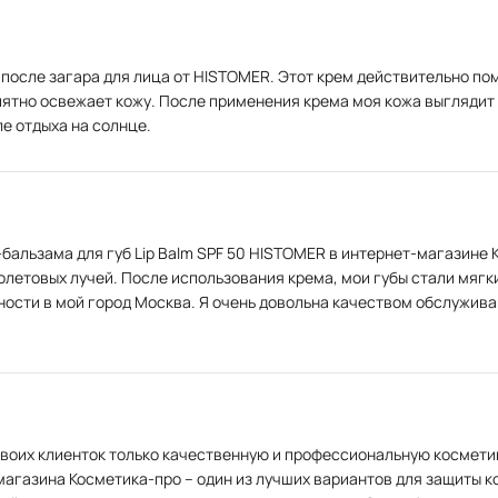
после загара для лица от HISTOMER. Этот крем действительно по
иятно освежает кожу. После применения крема моя кожа выглядит 
ле отдыха на солнце.
бальзама для губ Lip Balm SPF 50 HISTOMER в интернет-магазине 
олетовых лучей. После использования крема, мои губы стали мяг
нности в мой город Москва. Я очень довольна качеством обслужив
 своих клиенток только качественную и профессиональную космети
магазина Косметика-про – один из лучших вариантов для защиты к