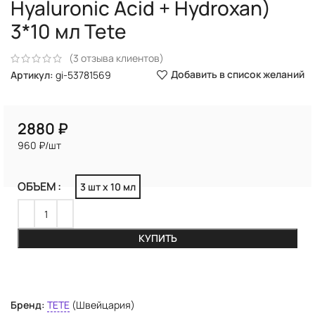
Hyaluronic Acid + Hydroxan)
3*10 мл Tete
(
3
отзыва клиентов)
Добавить в список желаний
Артикул:
gi-53781569
₽
960 ₽/шт
ОБЪЕМ
3 шт х 10 мл
КУПИТЬ
Бренд:
TETE
(Швейцария)