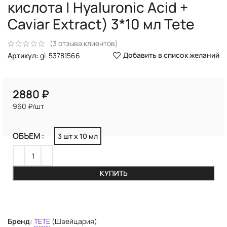
кислота | Hyaluronic Acid +
Caviar Extract) 3*10 мл Tete
(
3
отзыва клиентов)
Добавить в список желаний
Артикул:
gi-53781566
₽
960 ₽/шт
ОБЪЕМ
3 шт х 10 мл
КУПИТЬ
Бренд:
TETE
(Швейцария)