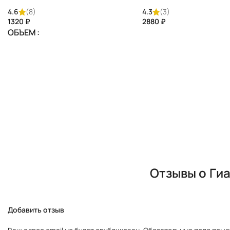
Snails Extract) Tete
кислота | Hyaluronic Acid 
Antioxidants) 3*10 мл Tet
4.6
(8)
4.3
(3)
₽
₽
ОБЪЕМ
Отзывы о
Гиа
Добавить отзыв