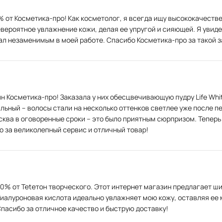
 от Косметика-про! Как косметолог, я всегда ищу высококачестве
ероятное увлажнение кожи, делая ее упругой и сияющей. Я увидел
тал незаменимым в моей работе. Спасибо Косметика-про за такой 
ин Косметика-про! Заказала у них обесцвечивающую пудру Life Whit
льный – волосы стали на несколько оттенков светлее уже после п
сква в оговоренные сроки – это было приятным сюрпризом. Теперь 
о за великолепный сервис и отличный товар!
0% от Teteтон творческого. Этот интернет магазин предлагает ши
. Гиалуроновая кислота идеально увлажняет мою кожу, оставляя ее
Спасибо за отличное качество и быструю доставку!