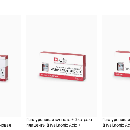
ем или как самостоятельное средство.
Гиалуроновая кислота + Экстракт
Гиалуроновая
новая
плаценты (Hyaluronic Acid +
(Hyaluronic A