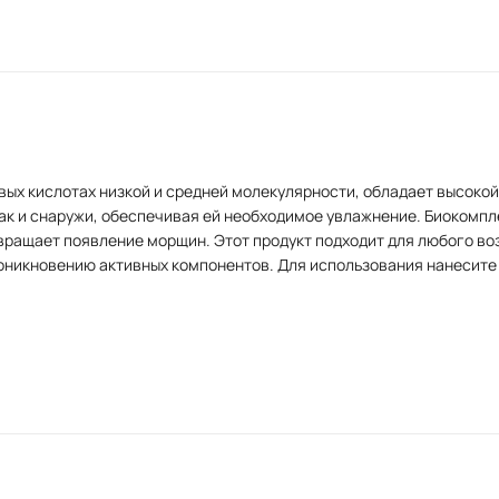
вых кислотах низкой и средней молекулярности, обладает высок
так и снаружи, обеспечивая ей необходимое увлажнение. Биокомпл
вращает появление морщин. Этот продукт подходит для любого воз
роникновению активных компонентов. Для использования нанесите
улярной и среднемолекулярной гиалуроновых кислот, обладает
ает кожу влагой, делает ее более упругой и эластичной, улуч
 дополняет пептидные комплексы, т.к. является прекрасным прово