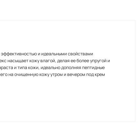
ой эффективностью и идеальными свойствами
екс насыщает кожу влагой, делая ее более упругой и
раста и типа кожи, идеально дополняя пептидные
 его на очищенную кожу утром и вечером под крем
 идеальными гидратирующими свойствами, наполняет
шает микрорельеф, предотвращает появление морщин.
дником активных компонентов.