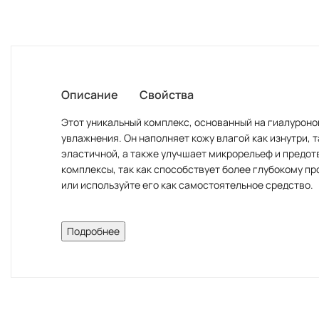
Описание
Свойства
Этот уникальный комплекс, основанный на гиалуроно
увлажнения. Он наполняет кожу влагой как изнутри, 
эластичной, а также улучшает микрорельеф и предот
комплексы, так как способствует более глубокому п
или используйте его как самостоятельное средство.
Описание:
Подробнее
Высокоэффективный комплекс на основе низкомолек
кожу влагой изнутри и снаружи. Биокомплекс насыщ
Подходит для любого возраста и типа кожи, отлично