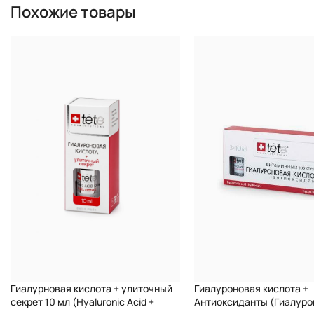
Применение:
Похожие товары
Наносить на очищенную кожу утром и вечером под кр
Гиалурновая кислота + улиточный
Гиалуроновая кислота +
секрет 10 мл (Hyaluronic Acid +
Антиоксиданты (Гиалуро