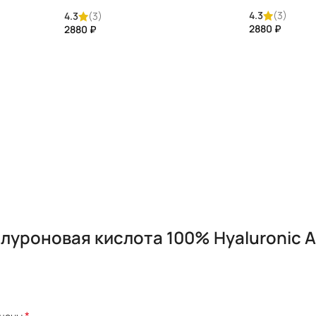
+
Placental Extract) Tete
e
4.3
(3)
4.3
(3)
₽
₽
луроновая кислота 100% Hyaluronic A