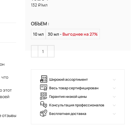
132 ₽/мл
ОБЪЕМ
10 мл
30 мл
Выгоднее на 27%
тон
, что
Широкий ассортимент
Весь товар сертифицирован
ю этот
своей
Гарантия низкой цены
Консультация профессионалов
Бесплатная доставка
е отзывы