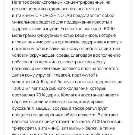
Напиток безалкогольный концентрированный на
основе церамидов, коллагена и плаценты с
витамином С + URESHINO LAB представляет собой
уникальное средство для поддержания красоты и
здоровья кожи изнутри. Его состав включает 6000
моль грамм кукурузных чистых керамидов, которые
играют важную роль в организме, задерживая влагу в
подкожном слое и защищая кожу от неблагоприятных
условий окружающей среды. Благодаря восполнению
собственных керамидов, пространство между
погибающими клетками рогового слоя наполняется,
делая кожу упругой, гладкой, подтянутой и
увлажненной. В одной баночке напитка содержится до
10000 мг пептида рыбного коллагена, который
составляет 70% дермы. Коллаген восстанавливает и
образует соединительные ткани, кожу, хрящи,
сухожилия, мышцы, сосуды, а также регулирует
процессы пищеварения и обмен веществ. В составе
напитка также присутствует плацента, АТФ (аденозин
трифосфат), витамин С, витамины и белки, а также
факторы роста. Этот напиток также способствует