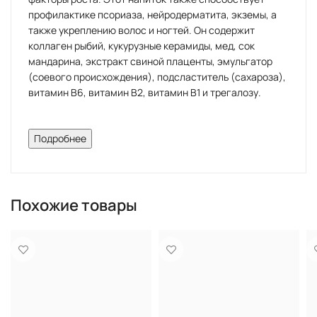
профилактике псориаза, нейродерматита, экземы, а
также укреплению волос и ногтей. Он содержит
коллаген рыбий, кукурузные керамиды, мед, сок
мандарина, экстракт свиной плаценты, эмульгатор
(соевого происхождения), подсластитель (сахароза),
витамин B6, витамин В2, витамин В1 и трегалозу.
НАПИТОК БЕЗАЛКОГОЛЬНЫЙ
Подробнее
КОНЦЕНТРИРОВАННЫЙ НА
ОСНОВЕ ЦЕРАМИДОВ,
КОЛЛАГЕНА И ПЛАЦЕНТЫ С
Похожие товары
ВИТАМИНОМ С + URESHINO
LAB описание:
Напиток для поддержания красоты и здоровья кожи
изнутри. В составе напитка содержится 6000 моль
грамм кукурузных чистых керамидов. Керамиды