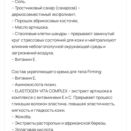
– Соль,
– Тростниковый сахар (сахароза) –
дермосовместимый эксфолиант,
– Порошок абрикосовых косточек,
– Масло артишока,
– Стволовые клетки шандры – прерывают замкнутый
круг стрессовых состояний для кожи и нейтрализуют
влияние неблагополучной окружающей среды и
загрязнений воздуха,
– Витамин Е.
Состав укрепляющего крема для тела Firming:
– Витамин Е,
– Аминокислота лизин,
– ELASTOGEN-VITA COMPLEX – экстракт артишока в
комплексе с витаминами Е и С. Прерывает процесс
гликации волокон эластина, повышая эластичность,
мягкость и гладкость кожи,
– Жожоба,
– Экстракты расторопши и африканской березы,
– Эллаговая кислота,