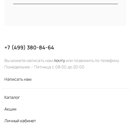
Скраб для тела NEW SKIN
Наносится на сухую кожу (или на слегка
увлажненную) и массируется несколько минут по
всему телу (или на отдельную зону, в зависимости от
случая). В конце смыть теплой водой.
+7 (499) 380-84-64
Укрепляющий крем для тела
Вы можете написать нам
почту
или позвонить по телефону
Firming
Понедельник – Пятница с 08:00 до 20:00
Рекомендуется наносить ежедневно легким
Написать нам
массажем по всему телу. Идеальный результат –
после душа или ванной.
Каталог
Акции
Личный кабинет