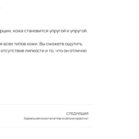
е
щин, кожа становится упругой и упругой.
ля всех типов кожи. Вы сможете ощутить
отсутствие липкости и то, что он отлично
СЛЕДУЮЩАЯ
Идеальная кожа тела! Как в салоне красоты!