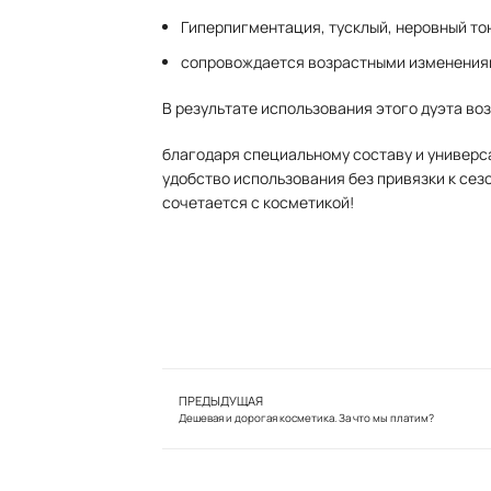
Гиперпигментация, тусклый, неровный то
сопровождается возрастными изменени
В результате использования этого дуэта в
благодаря специальному составу и универса
удобство использования без привязки к сезо
сочетается с косметикой!
ПРЕДЫДУЩАЯ
Дешевая и дорогая косметика. За что мы платим?