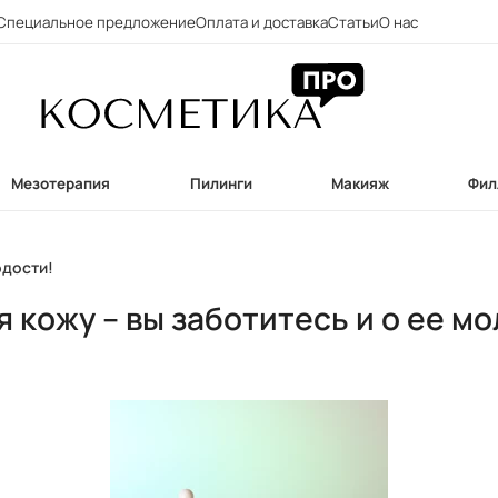
Специальное предложение
Оплата и доставка
Статьи
О нас
Мезотерапия
Пилинги
Макияж
Фил
одости!
 кожу – вы заботитесь и о ее м