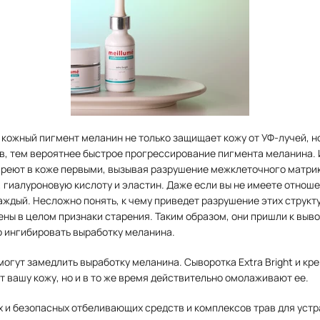
кожный пигмент меланин не только защищает кожу от УФ-лучей, н
, тем вероятнее быстрое прогрессирование пигмента меланина. 
ареют в коже первыми, вызывая разрушение межклеточного матри
 гиалуроновую кислоту и эластин. Даже если вы не имеете отноше
ждый. Несложно понять, к чему приведет разрушение этих структу
ны в целом признаки старения. Таким образом, они пришли к выво
 ингибировать выработку меланина.
огут замедлить выработку меланина. Сыворотка Extra Bright и крем
т вашу кожу, но и в то же время действительно омолаживают ее.
 и безопасных отбеливающих средств и комплексов трав для уст