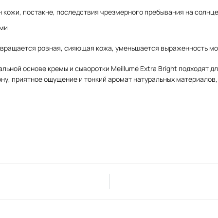
н кожи, постакне, последствия чрезмерного пребывания на солнц
ями
озвращается ровная, сияющая кожа, уменьшается выраженность мор
льной основе кремы и сыворотки Meillumé Extra Bright подходят д
ну, приятное ощущение и тонкий аромат натуральных материалов, 