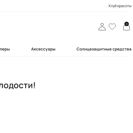
Клуб красоты
0
леры
Аксессуары
Солнцезащитные средства
олодости!