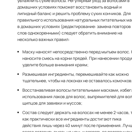
увлажнить сухие волосы. Регулярный уход за волосами в
домашних условиях поможет восстановить водный и
липидный баланс и решить проблему сухих кончиков. Для
правильного использования натуральных питательных ма
в домашних условиях (редактирование: замена повторов
слов однокоренными) следует обратить внимание на
несколько важных правил:
Маску наносят непосредственно перед мытьем волос. 
наносите смесь на корни прядей. При нанесении проду
уделите больше внимания краям;
Размешивая ингредиенты, перемешивайте как можно
тщательнее, чтобы на локонах не оставалось комочков
Восстанавливая волосы питательными масками, избег
использования лаков для волос, выпрямителей для вол
щипцов для завивки и муссов;
Состав следует держать на волосах не менее 2 часов, 
как практически все ингредиенты достигают пика
действия лишь через 40 минут после применения. Луч
всего оставить смесь на ночь и согреть ее полотенцем